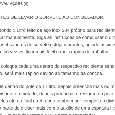
AVALIAÇÕES (0)
NTES DE LEVAR O SORVETE AO CONGELADOR.
ondo 1 Litro feito de aço inox 304 próprio para recipient
sar manualmente. Siga as instruções de como usar o divi
 os 4 sabores de sorvete estejam prontos, agindo assi
bores de uma só vez vai ficar mais fácil 
e 4 conch
e coloque cada uma dentro do respectivo recipiente sen
ro. será mais rápido devido ao tamanho da concha.
te dentro do pote de 1 Litro, depois preencha mais ou 
sor até a metade, depois preencha o restante do pote e 
es até ao final e retirando também por completo o divis
arte do divisor mais com o auxilio de uma espátula fica