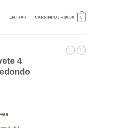
0
ENTRAR
CARRINHO /
R$
0,00
vete 4
redondo
O
reço
vete
tual
:
omendado)