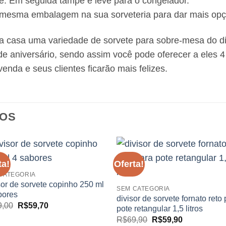
o sorvete. Em seguida tampe e leve para o cong
 mesma embalagem na sua sorveteria para dar mais opçõ
a casa uma variedade de sorvete para sobre-mesa do di
 aniversário, sendo assim você pode oferecer a eles 
nda e seus clientes ficarão mais felizes.
DOS
ta!
Oferta!
Adicionar
Adicio
CATEGORIA
aos
aos
meus
meu
sor de sorvete copinho 250 ml
SEM CATEGORIA
desejos
desej
bores
divisor de sorvete fornato reto
O
O
9,00
R$
59,70
pote retangular 1,5 litros
preço
preço
O
O
R$
69,90
R$
59,90
original
atual