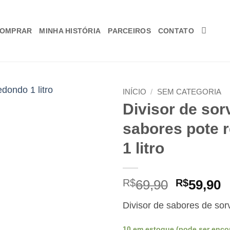
COMPRAR
MINHA HISTÓRIA
PARCEIROS
CONTATO
INÍCIO
/
SEM CATEGORIA
Divisor de sor
Adicionar
sabores pote 
aos
meus
1 litro
desejos
O
R$
69,90
R$
59,90
preço
p
Divisor de sabores de sor
original
a
era:
é
10 em estoque (pode ser enc