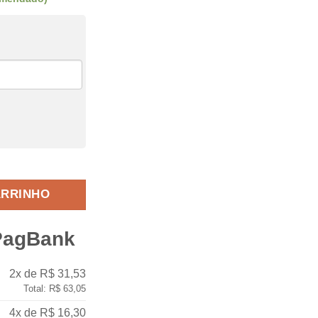
$59,90.
s pote redondo 1 litro quantidade
ARRINHO
PagBank
2x de R$ 31,53
Total: R$ 63,05
4x de R$ 16,30