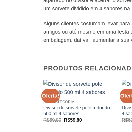
agarrado no divisor e acertar 
um sorvete dividido em 4 sabores na
Alguns clientes costumam levar para 
amigos ou até mesmo em uma festa de
embalagem, daí vai aumentar a sua ve
PRODUTOS RELACIONA
Oferta!
Ofer
Adicionar
SEM CATEGORIA
SEM 
aos
meus
Divisor de sorvete pote redondo
Divi
desejos
500 ml 4 sabores
4 sa
O
O
R$
69,80
R$
59,80
R$
6
preço
preço
original
atual