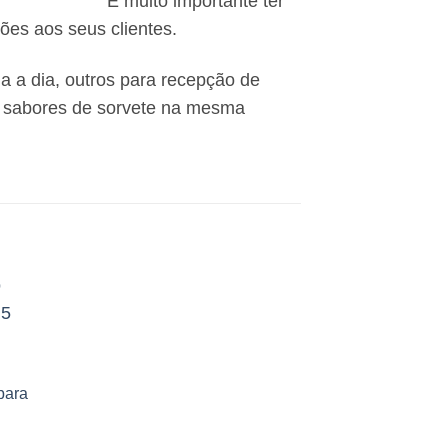
elador. É muito importante ter
es aos seus clientes.
a a dia, outros para recepção de
4 sabores de sorvete na mesma
nar
s
os
 para