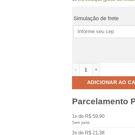
R$69,90.
R
Simulação de frete
Divisor de sorvete 4 sabore
ADICIONAR AO C
Parcelamento 
1x de R$ 59,90
Sem juros
3x de R$ 21,38