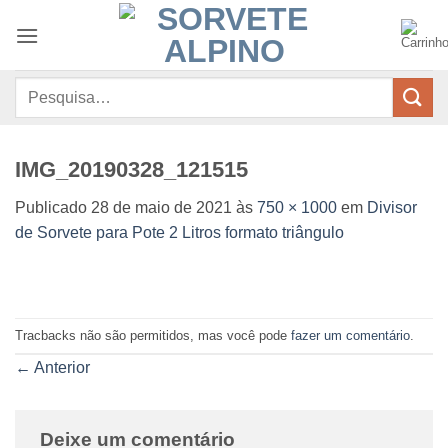
Skip
to
content
Pesquisar
por:
IMG_20190328_121515
Publicado
28 de maio de 2021
às
750 × 1000
em
Divisor
de Sorvete para Pote 2 Litros formato triângulo
Tracbacks não são permitidos, mas você pode
fazer um comentário
.
←
Anterior
Deixe um comentário