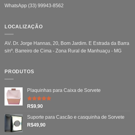
WhatsApp (33) 99943-8562
LOCALIZAÇÃO
AV. Dr. Jorge Hannas, 20, Bom Jardim. E Estrada da Barra
s/nº. Barreiro de Cima - Zona Rural de Manhuaçu - MG
PRODUTOS
Plaquinhas para Caixa de Sorvete
Avaliação
R$
9,90
5.00
de 5
Suporte para Cascão e casquinha de Sorvete
R$
49,90