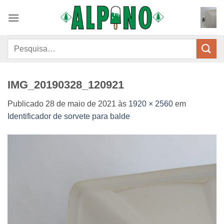
Skip
to
content
Pesquisar
por:
IMG_20190328_120921
Publicado
28 de maio de 2021
às
1920 × 2560
em
Identificador de sorvete para balde