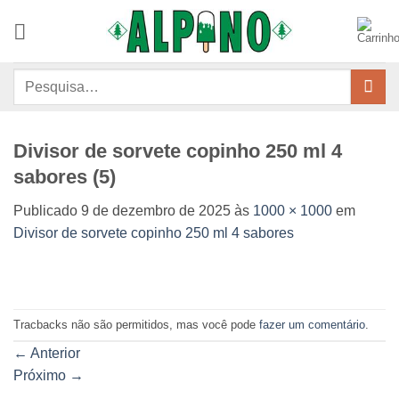
Skip
to
content
Pesquisar
por:
Divisor de sorvete copinho 250 ml 4
sabores (5)
Publicado
9 de dezembro de 2025
às
1000 × 1000
em
Divisor de sorvete copinho 250 ml 4 sabores
Tracbacks não são permitidos, mas você pode
fazer um comentário
.
←
Anterior
Próximo
→