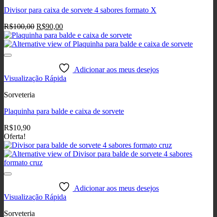
Divisor para caixa de sorvete 4 sabores formato X
O
O
R$
100,00
R$
90,00
preço
preço
original
atual
era:
é:
R$100,00.
R$90,00.
Adicionar aos meus desejos
Visualização Rápida
Sorveteria
Plaquinha para balde e caixa de sorvete
R$
10,90
Oferta!
Adicionar aos meus desejos
Visualização Rápida
Sorveteria