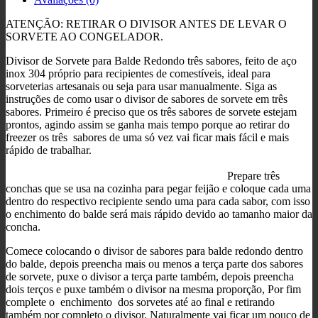
ATENÇÃO: RETIRAR O DIVISOR ANTES DE LEVAR O
SORVETE AO CONGELADOR.
Divisor de Sorvete para Balde Redondo três sabores, feito de aço
inox 304 próprio para recipientes de comestíveis, ideal para
sorveterias artesanais ou seja para usar manualmente. Siga as
instruções de como usar o divisor de sabores de sorvete em três
sabores. Primeiro é preciso que os três sabores de sorvete estejam
prontos, agindo assim se ganha mais tempo porque ao retirar do
freezer os três sabores de uma só vez vai ficar mais fácil e mais
rápido de trabalhar.
Prepare três
conchas que se usa na cozinha para pegar feijão e coloque cada uma
dentro do respectivo recipiente sendo uma para cada sabor, com isso
o enchimento do balde será mais rápido devido ao tamanho maior da
concha.
Comece colocando o divisor de sabores para balde redondo dentro
do balde, depois preencha mais ou menos a terça parte dos sabores
de sorvete, puxe o divisor a terça parte também, depois preencha
dois terços e puxe também o divisor na mesma proporção, Por fim
complete o enchimento dos sorvetes até ao final e retirando
também por completo o divisor. Naturalmente vai ficar um pouco de