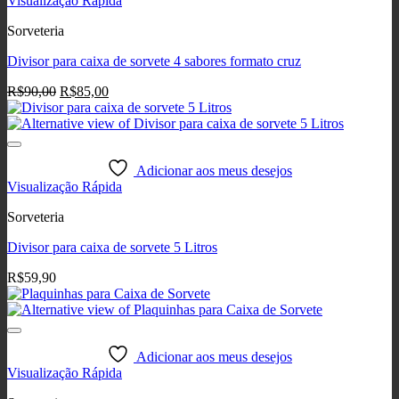
Visualização Rápida
Sorveteria
Divisor para caixa de sorvete 4 sabores formato cruz
O
O
R$
90,00
R$
85,00
preço
preço
original
atual
era:
é:
R$90,00.
R$85,00.
Adicionar aos meus desejos
Visualização Rápida
Sorveteria
Divisor para caixa de sorvete 5 Litros
R$
59,90
Adicionar aos meus desejos
Visualização Rápida