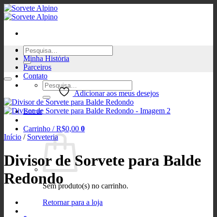
Skip
to
content
Pesquisar
Como Comprar
por:
Minha História
Parceiros
Contato
Pesquisar
por:
Adicionar aos meus desejos
Entrar
Carrinho /
R$
0,00
0
Início
/
Sorveteria
Divisor de Sorvete para Balde
Redondo
Sem produto(s) no carrinho.
Retornar para a loja