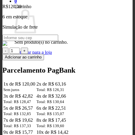
0
R$
120,00
Carrinho
6 em estoque
Simulação de frete
Sem produto(s) no carrinho.
Divisor
Retornar para a loja
de
Adicionar ao carrinho
Sorvete
para
Parcelamento PagBank
Balde
Redondo
quantidade
1x de R$ 120,00
2x de R$ 63,16
Sem juros
Total: R$ 126,31
3x de R$ 42,82
4x de R$ 32,66
Total: R$ 128,47
Total: R$ 130,64
5x de R$ 26,57
6x de R$ 22,51
Total: R$ 132,85
Total: R$ 135,07
7x de R$ 19,62
8x de R$ 17,45
Total: R$ 137,33
Total: R$ 139,60
9x de R$ 15,77
10x de R$ 14,42