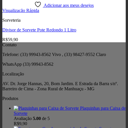
Adicionar aos meus desejos
Visualização Rápida
Sorveteria
Divisor de Sorvete Pote Redondo 1 Litro
R$
59,90
Contato
Telefone: (33) 99943-8562 Vivo , (33) 98427-9552 Claro
WhatsApp (33) 99943-8562
Localização
AV. Dr. Jorge Hannas, 20, Bom Jardim. E Estrada da Barra s/nº.
Barreiro de Cima - Zona Rural de Manhuaçu - MG
Produtos
Plaquinhas para Caixa de
Sorvete
Avaliação
5.00
de 5
R$
9,90