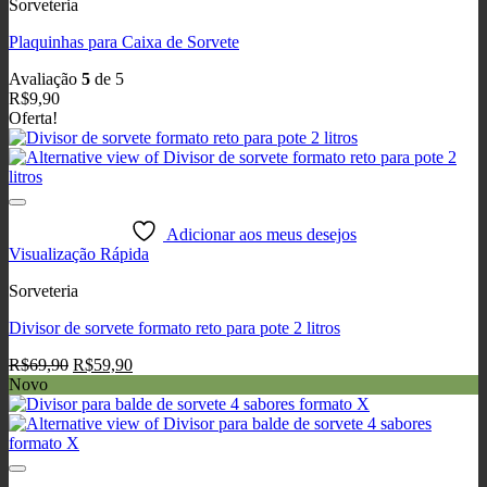
Sorveteria
Plaquinhas para Caixa de Sorvete
Avaliação
5
de 5
R$
9,90
Oferta!
Adicionar aos meus desejos
Visualização Rápida
Sorveteria
Divisor de sorvete formato reto para pote 2 litros
O
O
R$
69,90
R$
59,90
preço
preço
Novo
original
atual
era:
é:
R$69,90.
R$59,90.