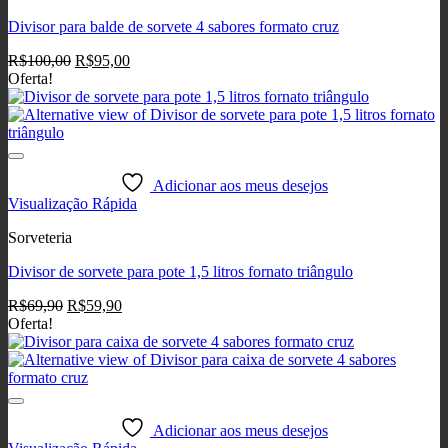
Divisor para balde de sorvete 4 sabores formato cruz
O
O
R$
100,00
R$
95,00
preço
preço
Oferta!
original
atual
era:
é:
R$100,00.
R$95,00.
Adicionar aos meus desejos
Visualização Rápida
Sorveteria
Divisor de sorvete para pote 1,5 litros fornato triângulo
O
O
R$
69,90
R$
59,90
preço
preço
Oferta!
original
atual
era:
é:
R$69,90.
R$59,90.
Adicionar aos meus desejos