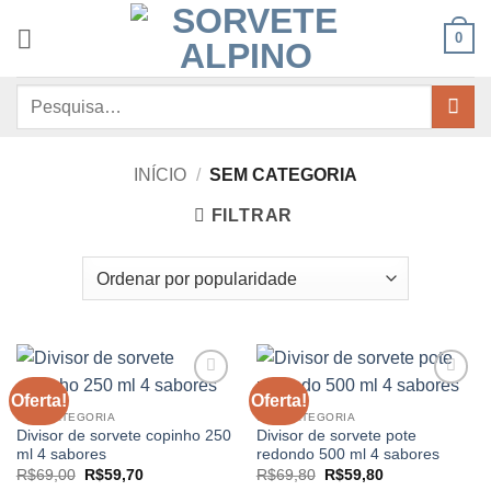
Skip
0
to
content
Pesquisar
por:
INÍCIO
/
SEM CATEGORIA
FILTRAR
Oferta!
Oferta!
Adicionar
Adicionar
aos
aos
SEM CATEGORIA
SEM CATEGORIA
meus
meus
Divisor de sorvete copinho 250
Divisor de sorvete pote
desejos
desejos
ml 4 sabores
redondo 500 ml 4 sabores
O
O
O
O
R$
69,00
R$
59,70
R$
69,80
R$
59,80
preço
preço
preço
preço