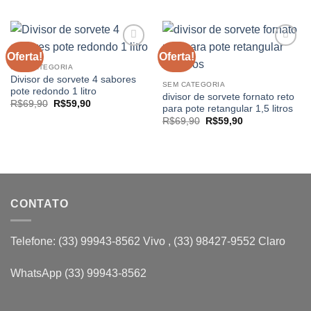
original
atual
original
atual
era:
é:
era:
é:
R$69,00.
R$59,70.
R$69,80.
R$59,80.
Oferta!
Oferta!
Adicionar
Adicionar
aos
aos
SEM CATEGORIA
meus
meus
Divisor de sorvete 4 sabores
SEM CATEGORIA
desejos
desejos
pote redondo 1 litro
divisor de sorvete fornato reto
O
O
R$
69,90
R$
59,90
para pote retangular 1,5 litros
preço
preço
O
O
original
atual
R$
69,90
R$
59,90
preço
preço
era:
é:
original
atual
R$69,90.
R$59,90.
era:
é:
R$69,90.
R$59,90.
CONTATO
Telefone: (33) 99943-8562 Vivo , (33) 98427-9552 Claro
WhatsApp (33) 99943-8562