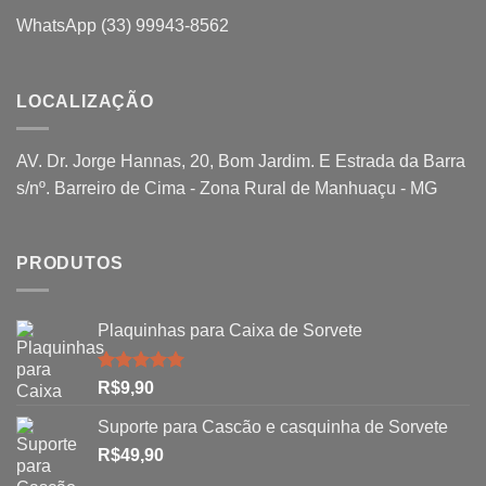
WhatsApp (33) 99943-8562
LOCALIZAÇÃO
AV. Dr. Jorge Hannas, 20, Bom Jardim. E Estrada da Barra
s/nº. Barreiro de Cima - Zona Rural de Manhuaçu - MG
PRODUTOS
Plaquinhas para Caixa de Sorvete
Avaliação
R$
9,90
5.00
de 5
Suporte para Cascão e casquinha de Sorvete
R$
49,90