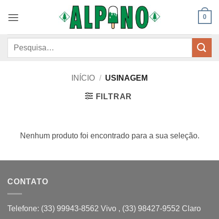
Skip
0
to
content
Pesquisar
por:
INÍCIO
/
USINAGEM
FILTRAR
Nenhum produto foi encontrado para a sua seleção.
CONTATO
Telefone: (33) 99943-8562 Vivo , (33) 98427-9552 Claro