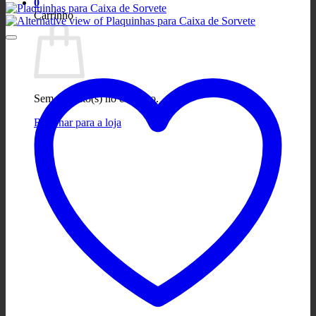
0
Carrinho
Sem produto(s) no carrinho.
Retornar para a loja