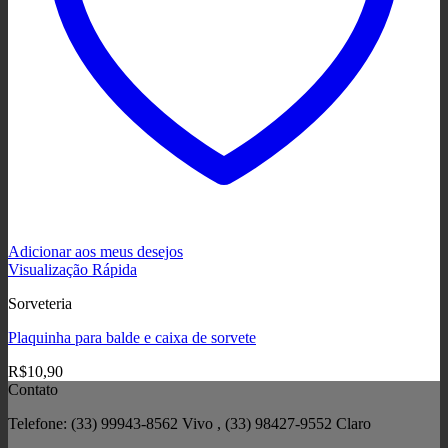
Adicionar aos meus desejos
Visualização Rápida
Sorveteria
Plaquinha para balde e caixa de sorvete
R$
10,90
Contato
Telefone: (33) 99943-8562 Vivo , (33) 98427-9552 Claro