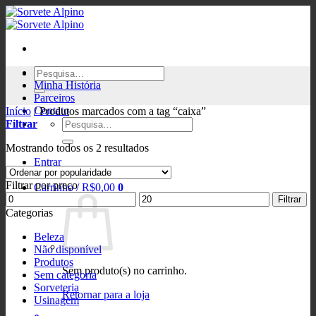
Skip
to
content
Pesquisar
Como Comprar
por:
Minha História
Parceiros
Contato
Início
/
Produtos marcados com a tag “caixa”
Pesquisar
Filtrar
por:
Classificado
Mostrando todos os 2 resultados
por
Entrar
popularidade
Filtrar por preço
Carrinho /
R$
0,00
0
Preço
Preço
Filtrar
mínimo
máximo
Categorias
Beleza
Não disponível
Produtos
Sem produto(s) no carrinho.
Sem categoria
Sorveteria
Retornar para a loja
Usinagem