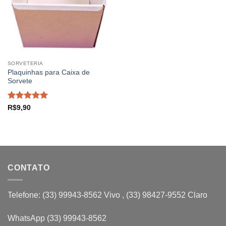
SORVETERIA
Plaquinhas para Caixa de
Sorvete
Avaliação
5
R$
9,90
de 5
CONTATO
Telefone: (33) 99943-8562 Vivo , (33) 98427-9552 Claro
WhatsApp (33) 99943-8562