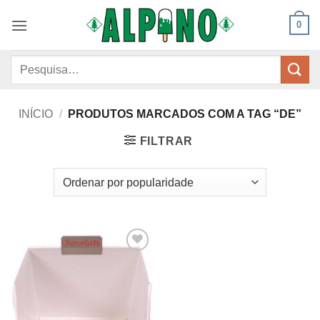
Skip
0
to
content
Pesquisar
por:
INÍCIO
/
PRODUTOS MARCADOS COM A TAG “DE”
FILTRAR
Adicionar
aos
meus
desejos